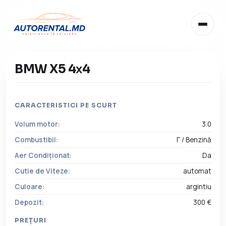
BMW X5 4х4
CARACTERISTICI PE SCURT
Volum motor:
3.0
RO
Combustibil:
Г / Benzină
RU
Aer Condiționat:
Da
RO
Cutie de Viteze:
automat
Culoare:
argintiu
EN
Depozit:
300 €
IT
PREȚURI