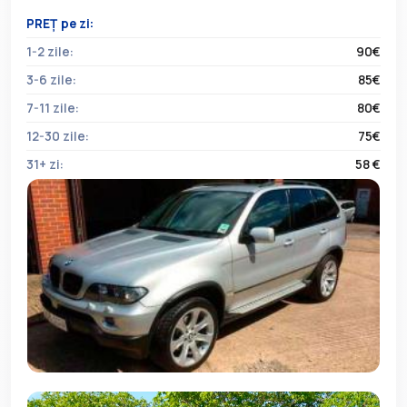
PREȚ pe zi:
1-2 zile:
90€
3-6 zile:
85€
7-11 zile:
80€
12-30 zile:
75€
31+ zi:
58 €