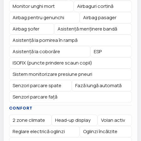
Monitor unghi mort
Airbaguri cortină
Airbag pentru genunchi
Airbag pasager
Airbag șofer
Asistență menținere bandă
Asistență la pornirea în rampă
Asistență la coborâre
ESP
ISOFIX (puncte prindere scaun copil)
Sistem monitorizare presiune pneuri
Senzori parcare spate
Fază lungă automată
Senzori parcare față
CONFORT
2 zone climate
Head-up display
Volan activ
Reglare electrică oglinzi
Oglinzi încălzite