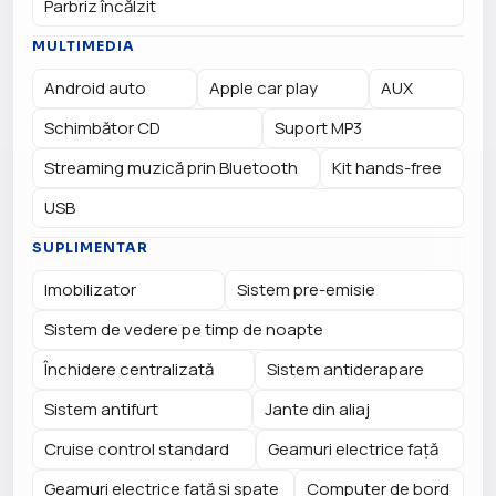
Parbriz încălzit
MULTIMEDIA
Android auto
Apple car play
AUX
Schimbător CD
Suport MP3
Streaming muzică prin Bluetooth
Kit hands-free
USB
SUPLIMENTAR
Imobilizator
Sistem pre-emisie
Sistem de vedere pe timp de noapte
Închidere centralizată
Sistem antiderapare
Sistem antifurt
Jante din aliaj
Cruise control standard
Geamuri electrice față
Geamuri electrice față și spate
Computer de bord