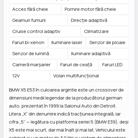
Acces fără cheie
Pornire motor fără cheie
Geamuri fumurii
Direcție adaptivă
Cruise control adaptiv
Climatizare
Faruri bi-xenon
Iluminare laser
Senzor de ploaie
Senzor de lumină
Iluminare adaptivă
Cameră marșarier
Faruri de ceață
Faruri LED
12V
Volan multifuncțional
BMW X5 E53 în culoarea argintie este un crossover de
dimensiuni medii legendar de la producătorul german
auto, prezentat în 1999 la Salonul Auto din Detroit.
Litera „X” din denumire indică tracțiunea integrală, iar
cifra „5” — legătura cu platforma seriei 5 (BMW E39), deși
X5 este mai scurt, dar mai înalt și mai lat. Vehiculul este
echipat cu un motor de 3.0 litri cu sistem de alimentare