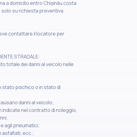
na a domicilio entro Chișinău costa
o, solo su richiesta preventiva.
deve contattare il locatore per
IDENTE STRADALE:
to totale dei danni al veicolo nelle
 stato psichico o in stato di
 causano danni al veicolo;
n indicate nel contratto di noleggio,
nni;
 e agli pneumatici;
 asfaltati, ecc.;