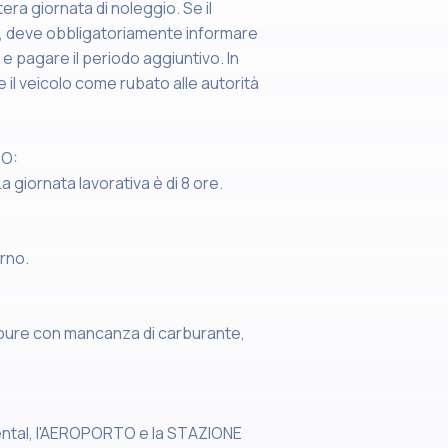
ra giornata di noleggio. Se il
io, deve obbligatoriamente informare
 e pagare il periodo aggiuntivo. In
re il veicolo come rubato alle autorità
SO:
La giornata lavorativa è di 8 ore.
orno.
ppure con mancanza di carburante,
ental, l'AEROPORTO e la STAZIONE