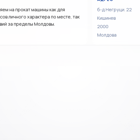
яем на прокат машины как для
б-д Негруци. 22
ов личного характера по месте, так
Кишинев
вий за пределы Молдовы.
2000
Молдова