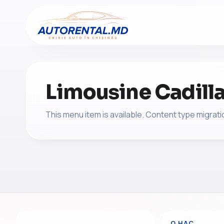
Limousine Cadill
This menu item is available. Content type migratio
О НАС